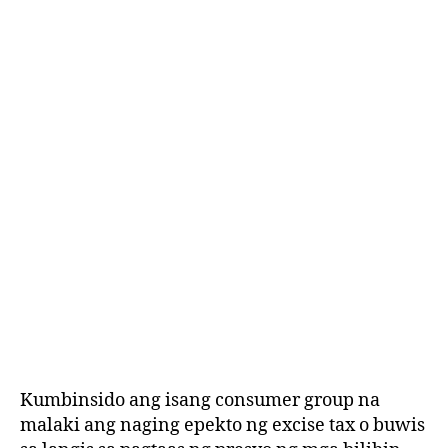
E
D
Kumbinsido ang isang consumer group na
malaki ang naging epekto ng excise tax o buwis