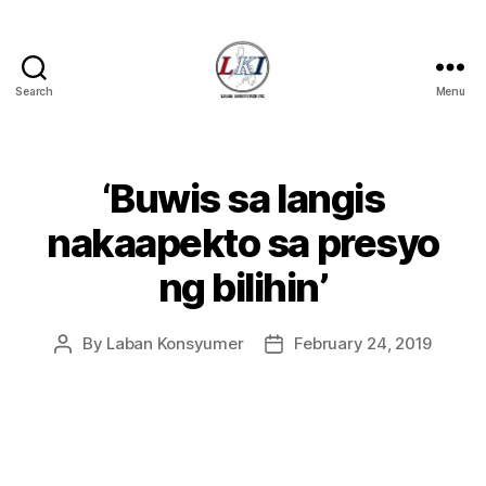
Search
Menu
Laban
Konsyumer
Inc.
‘Buwis sa langis
Categories
P
O
S
nakaapekto sa presyo
T
S
ng bilihin’
U
N
C
A
By
Laban Konsyumer
February 24, 2019
Post
Post
T
author
date
E
G
O
R
I
Z