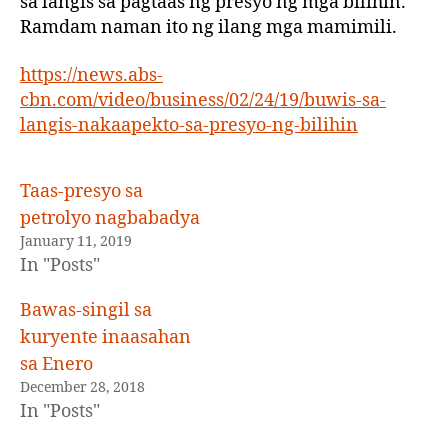
sa langis sa pagtaas ng presyo ng mga bilihin.
Ramdam naman ito ng ilang mga mamimili.
https://news.abs-
cbn.com/video/business/02/24/19/buwis-sa-
langis-nakaapekto-sa-presyo-ng-bilihin
Taas-presyo sa
petrolyo nagbabadya
January 11, 2019
In "Posts"
Bawas-singil sa
kuryente inaasahan
sa Enero
December 28, 2018
In "Posts"