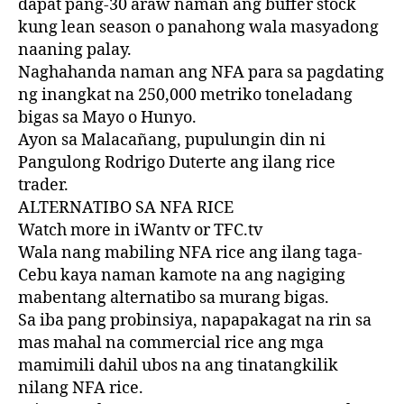
dapat pang-30 araw naman ang buffer stock
kung lean season o panahong wala masyadong
naaning palay.
Naghahanda naman ang NFA para sa pagdating
ng inangkat na 250,000 metriko toneladang
bigas sa Mayo o Hunyo.
Ayon sa Malacañang, pupulungin din ni
Pangulong Rodrigo Duterte ang ilang rice
trader.
ALTERNATIBO SA NFA RICE
Watch more in iWantv or TFC.tv
Wala nang mabiling NFA rice ang ilang taga-
Cebu kaya naman kamote na ang nagiging
mabentang alternatibo sa murang bigas.
Sa iba pang probinsiya, napapakagat na rin sa
mas mahal na commercial rice ang mga
mamimili dahil ubos na ang tinatangkilik
nilang NFA rice.