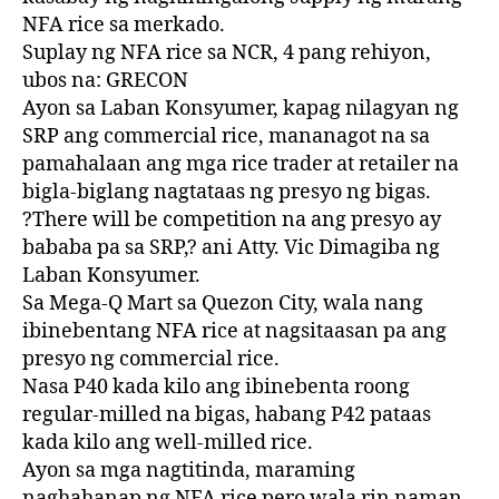
NFA rice sa merkado.
Suplay ng NFA rice sa NCR, 4 pang rehiyon,
ubos na: GRECON
Ayon sa Laban Konsyumer, kapag nilagyan ng
SRP ang commercial rice, mananagot na sa
pamahalaan ang mga rice trader at retailer na
bigla-biglang nagtataas ng presyo ng bigas.
?There will be competition na ang presyo ay
bababa pa sa SRP,? ani Atty. Vic Dimagiba ng
Laban Konsyumer.
Sa Mega-Q Mart sa Quezon City, wala nang
ibinebentang NFA rice at nagsitaasan pa ang
presyo ng commercial rice.
Nasa P40 kada kilo ang ibinebenta roong
regular-milled na bigas, habang P42 pataas
kada kilo ang well-milled rice.
Ayon sa mga nagtitinda, maraming
naghahanap ng NFA rice pero wala rin naman