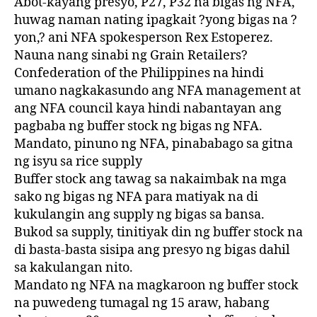
Abot-kayang presyo, P27, P32 na bigas ng NFA,
huwag naman nating ipagkait ?yong bigas na ?
yon,? ani NFA spokesperson Rex Estoperez.
Nauna nang sinabi ng Grain Retailers?
Confederation of the Philippines na hindi
umano nagkakasundo ang NFA management at
ang NFA council kaya hindi nabantayan ang
pagbaba ng buffer stock ng bigas ng NFA.
Mandato, pinuno ng NFA, pinababago sa gitna
ng isyu sa rice supply
Buffer stock ang tawag sa nakaimbak na mga
sako ng bigas ng NFA para matiyak na di
kukulangin ang supply ng bigas sa bansa.
Bukod sa supply, tinitiyak din ng buffer stock na
di basta-basta sisipa ang presyo ng bigas dahil
sa kakulangan nito.
Mandato ng NFA na magkaroon ng buffer stock
na puwedeng tumagal ng 15 araw, habang