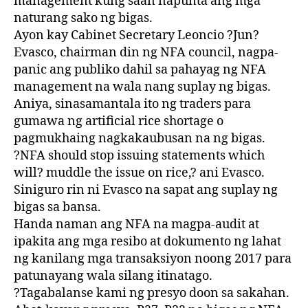
management kung saan napunta ang mga
naturang sako ng bigas.
Ayon kay Cabinet Secretary Leoncio ?Jun?
Evasco, chairman din ng NFA council, nagpa-
panic ang publiko dahil sa pahayag ng NFA
management na wala nang suplay ng bigas.
Aniya, sinasamantala ito ng traders para
gumawa ng artificial rice shortage o
pagmukhaing nagkakaubusan na ng bigas.
?NFA should stop issuing statements which
will? muddle the issue on rice,? ani Evasco.
Siniguro rin ni Evasco na sapat ang suplay ng
bigas sa bansa.
Handa naman ang NFA na magpa-audit at
ipakita ang mga resibo at dokumento ng lahat
ng kanilang mga transaksiyon noong 2017 para
patunayang wala silang itinatago.
?Tagabalanse kami ng presyo doon sa sakahan.