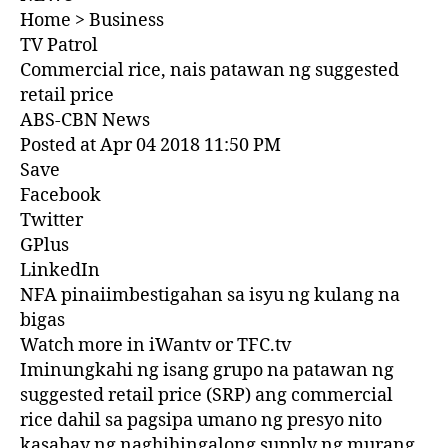
Home > Business
TV Patrol
Commercial rice, nais patawan ng suggested
retail price
ABS-CBN News
Posted at Apr 04 2018 11:50 PM
Save
Facebook
Twitter
GPlus
LinkedIn
NFA pinaiimbestigahan sa isyu ng kulang na
bigas
Watch more in iWantv or TFC.tv
Iminungkahi ng isang grupo na patawan ng
suggested retail price (SRP) ang commercial
rice dahil sa pagsipa umano ng presyo nito
kasabay ng naghihingalong supply ng murang