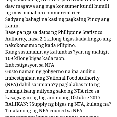
daw magawa ang mga konsumer kundi bumili
ng mas mahal na commercial rice.
Sadyang bahagi na kasi ng pagkaing Pinoy ang
kanin.
Base pa nga sa datos ng Philippine Statistics
Authority, nasa 2.1 kilong bigas kada linggo ang
nakokonsumo ng kada Pilipino.
Kung susumahin ay katumbas ?yan ng mahigit
109 kilong bigas kada taon.
Imbestigasyon sa NFA
Gusto naman ng gobyerno na ipa-audit o
imbestigahan ang National Food Authority
(NFA) dahil sa umano?y paglalabas nito ng
mahigit isang milyong sako ng NFA rice sa
kasagsagan ng tag-ani noong Oktubre 2017.
BALIKAN: ?Supply ng bigas ng NFA, kulang na?
Tinatanong ng NFA council sa NFA