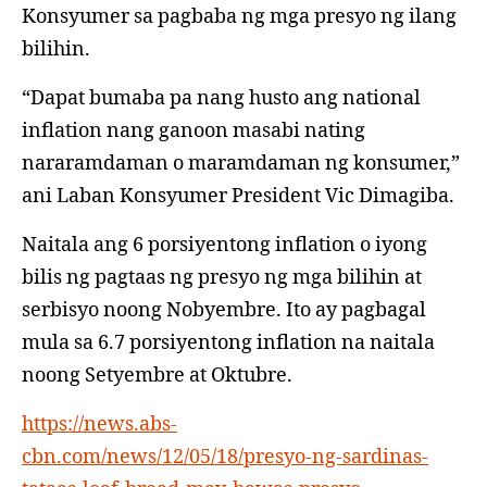
Konsyumer sa pagbaba ng mga presyo ng ilang
bilihin.
“Dapat bumaba pa nang husto ang national
inflation nang ganoon masabi nating
nararamdaman o maramdaman ng konsumer,”
ani Laban Konsyumer President Vic Dimagiba.
Naitala ang 6 porsiyentong inflation o iyong
bilis ng pagtaas ng presyo ng mga bilihin at
serbisyo noong Nobyembre. Ito ay pagbagal
mula sa 6.7 porsiyentong inflation na naitala
noong Setyembre at Oktubre.
https://news.abs-
cbn.com/news/12/05/18/presyo-ng-sardinas-