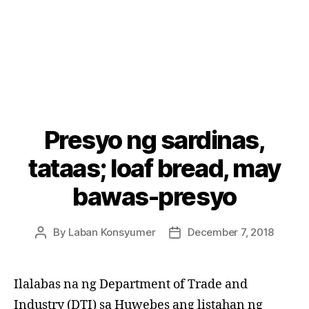
Presyo ng sardinas,
Categories
P
O
S
tataas; loaf bread, may
T
S
bawas-presyo
U
N
C
A
By
Laban Konsyumer
December 7, 2018
Post
Post
T
author
date
E
G
O
Ilalabas na ng Department of Trade and
R
I
Industry (DTI) sa Huwebes ang listahan ng