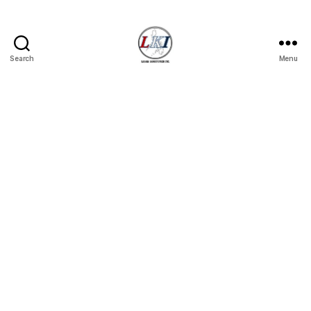
Search
Menu
Laban
Konsyumer
Inc.